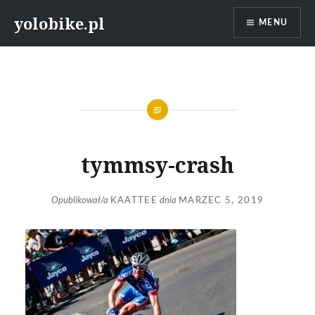
Przeskocz
yolobike.pl
MENU
do
treści
tymmsy-crash
Opublikował/a
KAATTEE
dnia
MARZEC 5, 2019