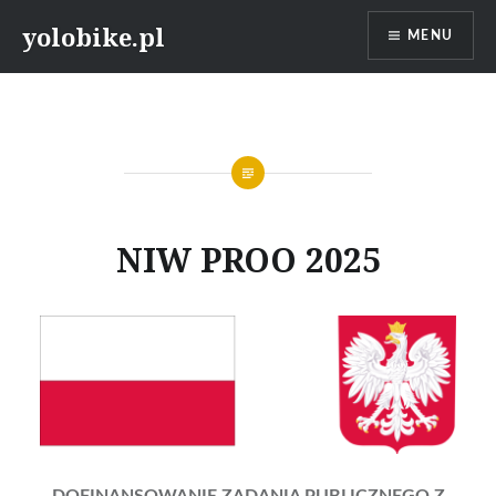
Przeskocz
yolobike.pl
MENU
do
treści
NIW PROO 2025