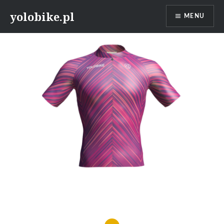
Przeskocz
yolobike.pl
MENU
do
treści