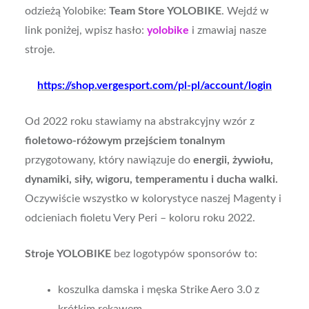
odzieżą Yolobike:
Team Store YOLOBIKE
. Wejdź w
link poniżej, wpisz hasło:
yolobike
i zmawiaj nasze
stroje.
https://shop.vergesport.com/pl-pl/account/login
Od 2022 roku stawiamy na a
bstrakcyjny wzór z
fioletowo-różowym przejściem tonalnym
przygotowany, który nawiązuje do
energii, żywiołu,
dynamiki, siły, wigoru, temperamentu i ducha walki.
Oczywiście wszystko w kolorystyce naszej Magenty i
odcieniach fioletu Very Peri – koloru roku 2022.
Stroje YOLOBIKE
bez logotypów sponsorów to:
koszulka damska i męska Strike Aero 3.0 z
krótkim rękawem,