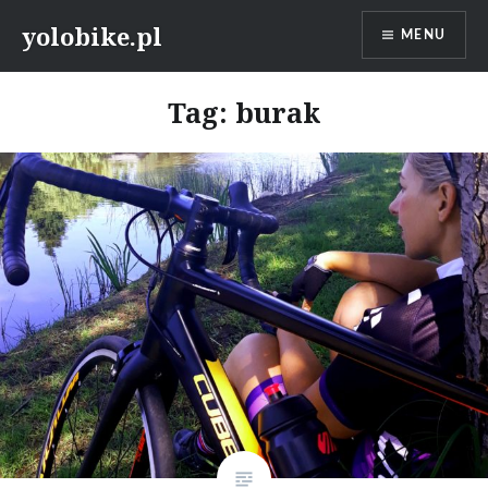
Przeskocz
yolobike.pl
MENU
do
treści
Tag: burak