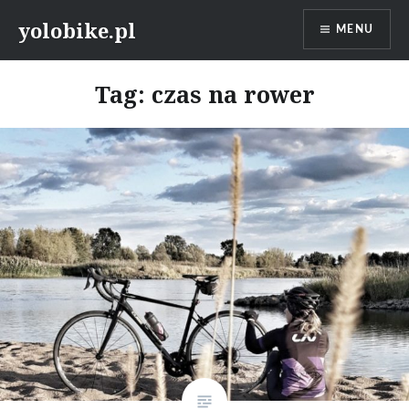
Przeskocz
yolobike.pl
MENU
do
treści
Tag: czas na rower