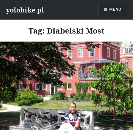
Przeskocz
yolobike.pl
MENU
do
treści
Tag: Diabelski Most