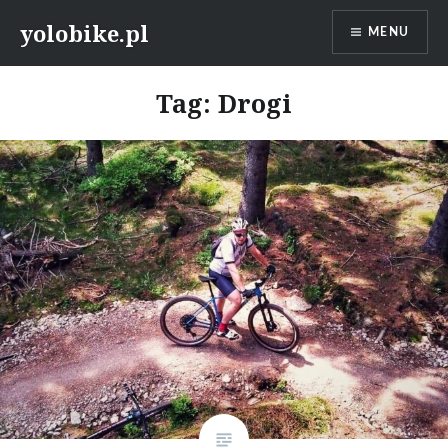
Przeskocz
yolobike.pl
MENU
do
treści
Tag: Drogi