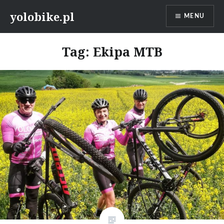
Przeskocz
yolobike.pl
MENU
do
treści
Tag: Ekipa MTB