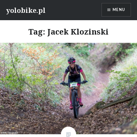
Przeskocz
yolobike.pl
MENU
do
treści
Tag: Jacek Klozinski