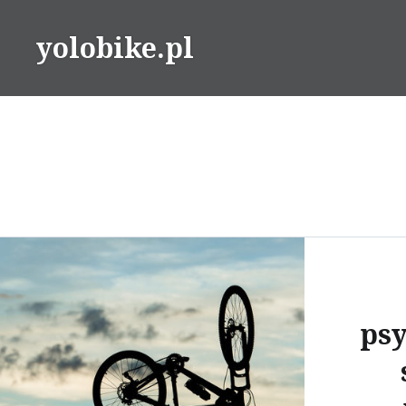
Przeskocz
do
yolobike.pl
treści
ps