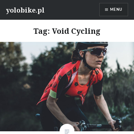
Przeskocz
yolobike.pl
MENU
do
treści
Tag: Void Cycling