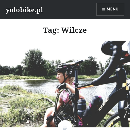
Przeskocz
yolobike.pl
MENU
do
treści
Tag: Wilcze