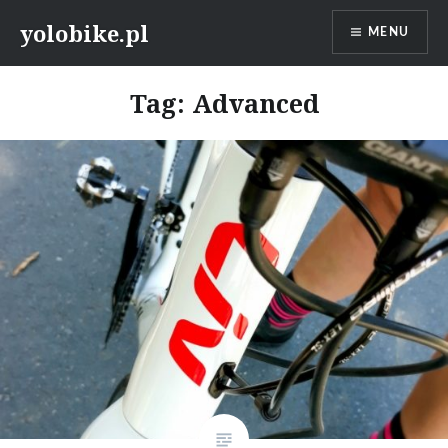
Przeskocz
yolobike.pl
MENU
do
treści
Tag: Advanced