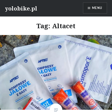
Przeskocz
yolobike.pl
MENU
do
treści
Tag: Altacet