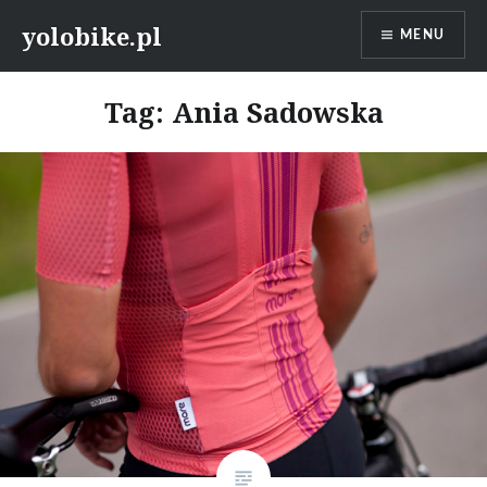
Przeskocz
yolobike.pl
MENU
do
treści
Tag: Ania Sadowska