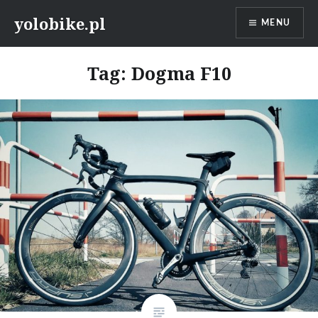
Przeskocz
yolobike.pl
MENU
do
treści
Tag: Dogma F10