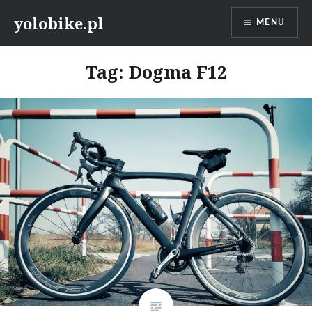
Przeskocz
yolobike.pl
MENU
do
treści
Tag: Dogma F12