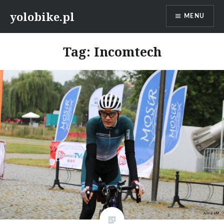
Przeskocz
yolobike.pl
MENU
do
treści
Tag: Incomtech