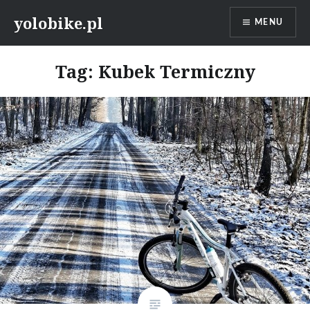
Przeskocz
yolobike.pl
MENU
do
treści
Tag: Kubek Termiczny