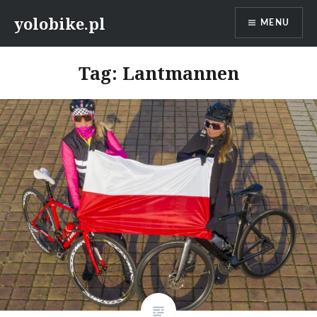
Przeskocz
yolobike.pl
MENU
do
treści
Tag: Lantmannen