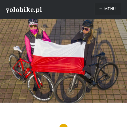
Przeskocz
yolobike.pl
MENU
do
treści