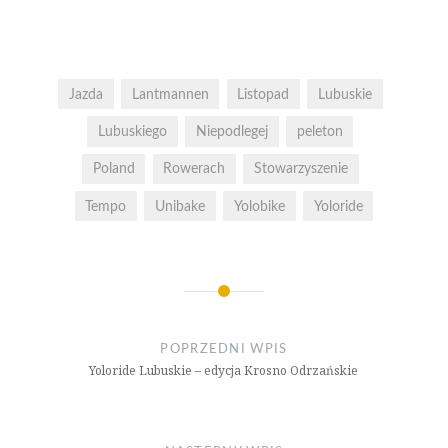
Jazda
Lantmannen
Listopad
Lubuskie
Lubuskiego
Niepodlegej
peleton
Poland
Rowerach
Stowarzyszenie
Tempo
Unibake
Yolobike
Yoloride
Nawigacja
wpisu
POPRZEDNI WPIS
Yoloride Lubuskie – edycja Krosno Odrzańskie