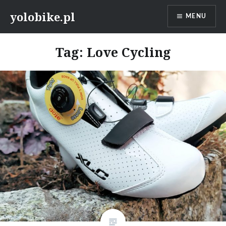
Przeskocz
yolobike.pl
MENU
do
treści
Tag: Love Cycling