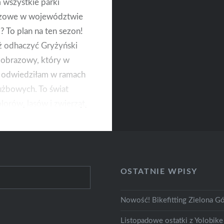
wszystkie parki
azowe w województwie
? To plan na ten sezon!
ż odhaczyć Gryżyński
jobrazowy, który w
u odwiedziłam w ramach
użbowych. To świat
lorów, lasów i zwierząt,
rto zwiedzić, nie tylko
e. I jest bliżej niż
OSTATNIE WPISY
Nowość! Bikefitting Zielona Gó
Listopadowe ostatki z Yolobike