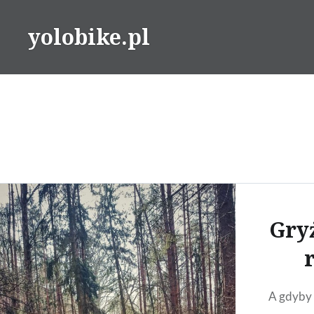
Przeskocz
do
yolobike.pl
treści
Gry
A gdyby 