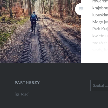
rowerem 
krajobr
lubuskim
Mogę ju
Park Kra
kwietni
zadań sł
wody, ko
który wa
na rowerz
myślisz.
PARTNERZY
Szukaj:
[gs_logo]