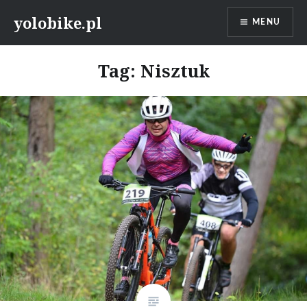
Przeskocz
yolobike.pl
MENU
do
treści
Tag: Nisztuk