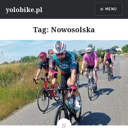
Przeskocz
yolobike.pl
MENU
do
treści
Tag: Nowosolska