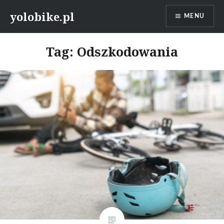
Przeskocz
yolobike.pl
MENU
do
treści
Tag: Odszkodowania