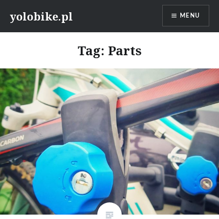
Przeskocz
yolobike.pl
MENU
do
treści
Tag: Parts