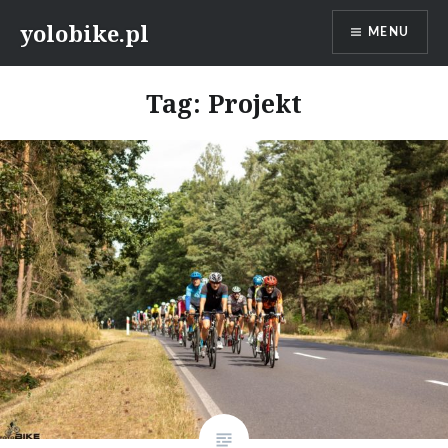
Przeskocz
yolobike.pl
MENU
do
treści
Tag: Projekt