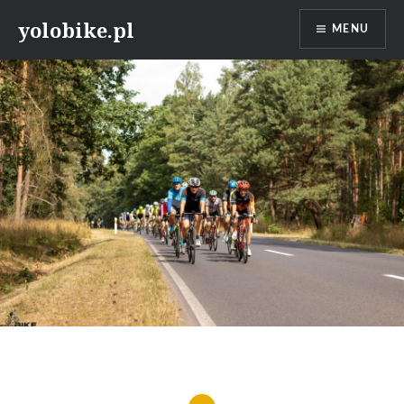
Przeskocz
yolobike.pl
MENU
do
treści