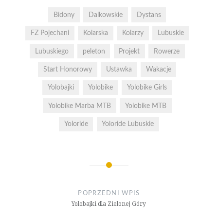
Bidony
Dalkowskie
Dystans
FZ Pojechani
Kolarska
Kolarzy
Lubuskie
Lubuskiego
peleton
Projekt
Rowerze
Start Honorowy
Ustawka
Wakacje
Yolobajki
Yolobike
Yolobike Girls
Yolobike Marba MTB
Yolobike MTB
Yoloride
Yoloride Lubuskie
Nawigacja
wpisu
POPRZEDNI WPIS
Yolobajki dla Zielonej Góry