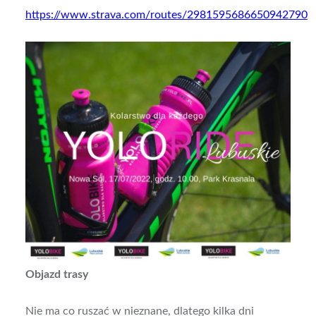
https://www.strava.com/routes/2981595686650942790
Objazd trasy
Nie ma co ruszać w nieznane, dlatego kilka dni