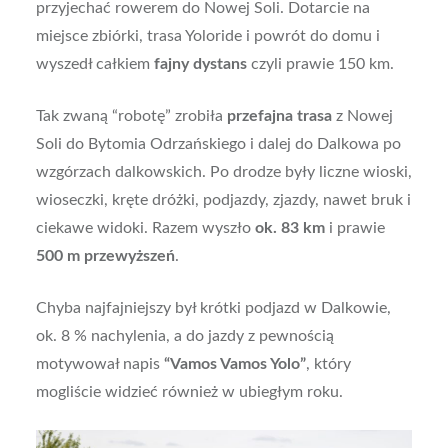
przyjechać rowerem do Nowej Soli. Dotarcie na
miejsce zbiórki, trasa Yoloride i powrót do domu i
wyszedł całkiem
fajny dystans
czyli prawie 150 km.
Tak zwaną “robotę” zrobiła
przefajna trasa
z Nowej
Soli do Bytomia Odrzańskiego i dalej do Dalkowa po
wzgórzach dalkowskich. Po drodze były liczne wioski,
wioseczki, kręte dróżki, podjazdy, zjazdy, nawet bruk i
ciekawe widoki. Razem wyszło
ok. 83 km
i prawie
500 m przewyższeń
.
Chyba najfajniejszy był krótki podjazd w Dalkowie,
ok. 8 % nachylenia, a do jazdy z pewnością
motywował napis
“Vamos Vamos Yolo”
, który
mogliście widzieć również w ubiegłym roku.