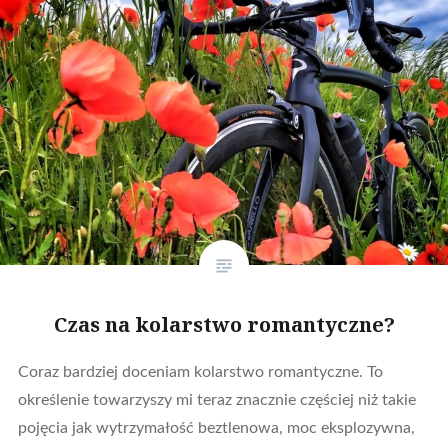
Czas na kolarstwo romantyczne?
Coraz bardziej doceniam kolarstwo romantyczne. To
określenie towarzyszy mi teraz znacznie częściej niż takie
pojęcia jak wytrzymałość beztlenowa, moc eksplozywna,