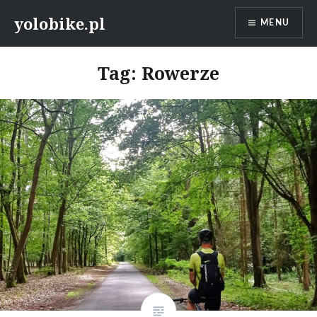
Przeskocz
yolobike.pl
MENU
do
treści
Tag: Rowerze