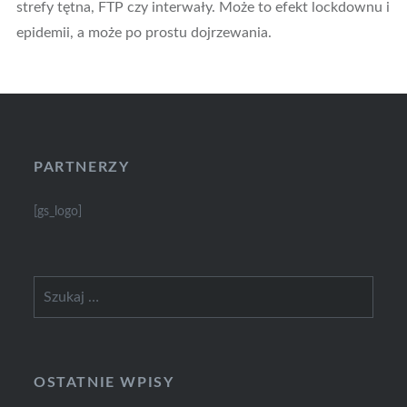
strefy tętna, FTP czy interwały. Może to efekt lockdownu i
epidemii, a może po prostu dojrzewania.
PARTNERZY
[gs_logo]
Szukaj:
OSTATNIE WPISY