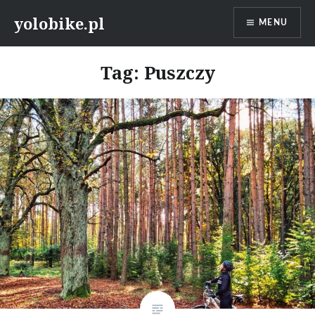
Przeskocz
yolobike.pl
MENU
do
treści
Tag: Puszczy