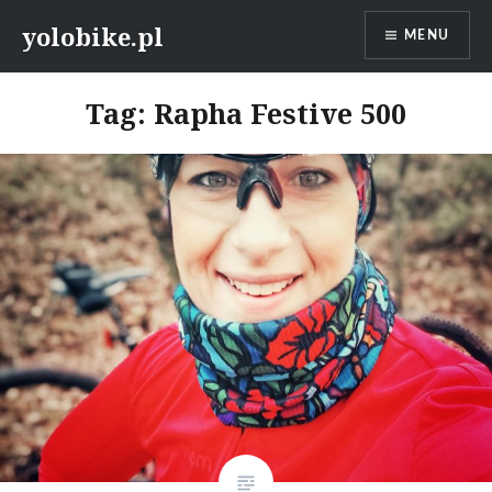
Przeskocz
yolobike.pl
MENU
do
treści
Tag: Rapha Festive 500