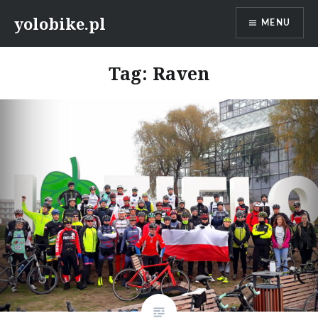
Przeskocz
yolobike.pl
MENU
do
treści
Tag: Raven