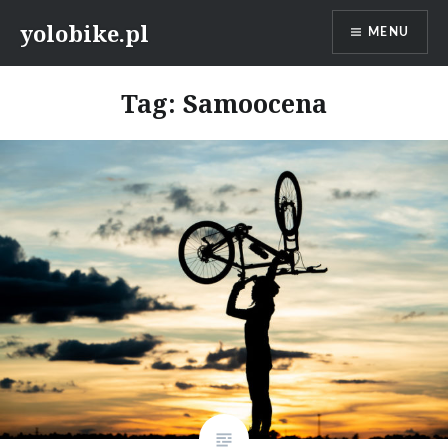
Przeskocz
yolobike.pl
MENU
do
treści
Tag: Samoocena