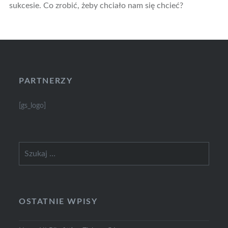
sukcesie. Co zrobić, żeby chciało nam się chcieć?
PARTNERZY
[gs_logo]
Szukaj:
OSTATNIE WPISY