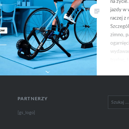
na życie
jazdy w 
raczej z 
Szczegól
zimno, pa
ogarnięc
wydawać 
trudne, t
Chwila-
cieszyć s
PARTNERZY
Szukaj:
[gs_logo]