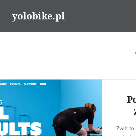
Przeskocz
do
yolobike.pl
treści
P
Zwift to 