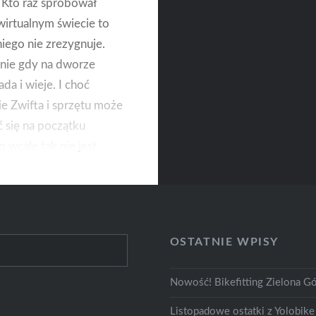
. Kto raz spróbował
wirtualnym świecie to
niego nie zrezygnuje.
nie gdy na dworze
da i wieje. I choć
ie Zwifta i sprzętu może
się na początku
o wcale tak nie jest.
moment i możemy już
ię jazdą.
OSTATNIE WPISY
Nowość! Bikefitting Zielona Gó
Listopadowe ostatki z Yolobike