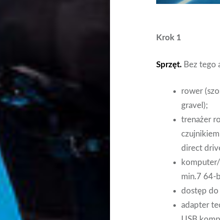
Krok 1
Sprzęt.
Bez tego a
rower (szo
gravel);
trenażer r
czujnikiem
direct driv
komputer/
min.7 64-b
dostęp do 
adapter te
USB kompu