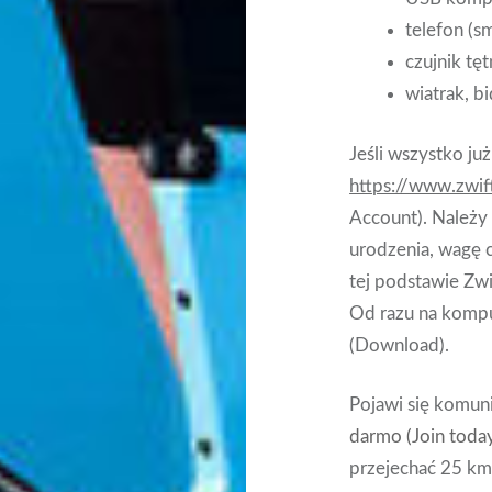
telefon (s
czujnik tę
wiatrak, bi
Jeśli wszystko j
https://www.zwi
Account). Należy 
urodzenia, wagę 
tej podstawie Zwi
Od razu na kompu
(Download).
Pojawi się komun
darmo (Join today
przejechać 25 km.