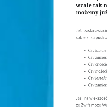
wcale tak n
możemy już 
Jeśli zastanawiaci
sobie kilka
podst
Czy lubicie
Czy zamier
Czy chceci
Czy możeci
Czy jesteś
Czy zamierz
Jeśli na większoś
że Zwift może W