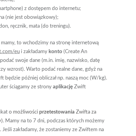
martphone) z dostępem do internetu;
tna (nie jest obowiązkowy);
don, ręcznik, mata (do treningu).
uż mamy, to wchodzimy na stronę internetową
ft.com/eu
i zakładamy
konto
(Create An
podać swoje dane (m.in. imię, nazwisko, datę
czy wzrost). Warto podać realne dane, gdyż na
ft będzie później obliczał np. naszą moc (W/kg).
ter ściągamy ze strony
aplikację
Zwift
ikat
o możliwości
przetestowania
Zwifta za
).
Mamy na to 7 dni, podczas których możemy
 Jeśli zakładamy, że zostaniemy ze Zwiftem na