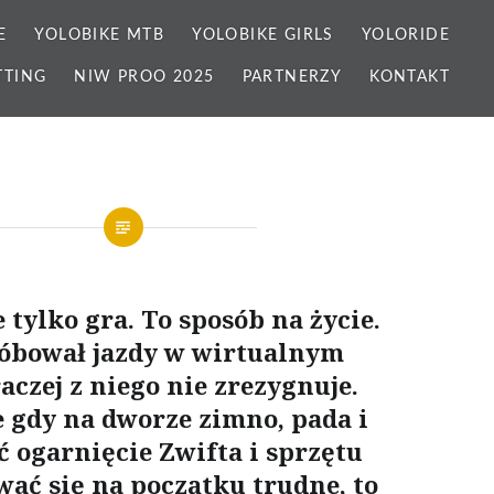
E
YOLOBIKE MTB
YOLOBIKE GIRLS
YOLORIDE
TTING
NIW PROO 2025
PARTNERZY
KONTAKT
e tylko gra. To sposób na życie.
róbował jazdy w wirtualnym
raczej z niego nie zrezygnuje.
e gdy na dworze zimno, pada i
oć ogarnięcie Zwifta i sprzętu
ać się na początku trudne, to