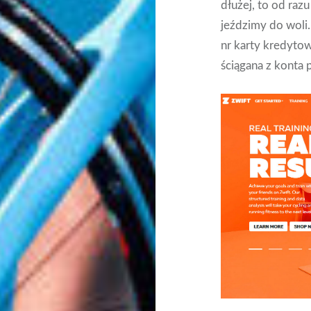
dłużej, to od ra
jeździmy do woli
nr karty kredytow
ściągana z konta p