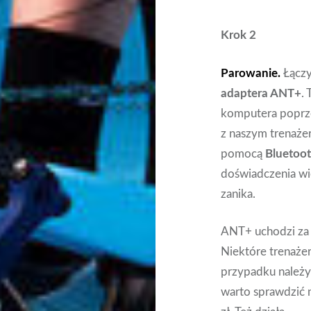
Krok 2
Parowanie.
Łączy
adaptera ANT+
.
komputera poprze
z naszym trenaże
pomocą
Bluetoo
doświadczenia wi
zanika.
ANT+ uchodzi za 
Niektóre trenaże
przypadku należy 
warto sprawdzić n