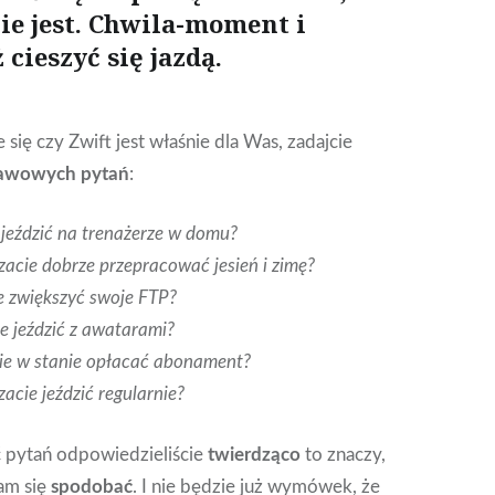
ie jest. Chwila-moment i
cieszyć się jazdą.
e się czy Zwift jest właśnie dla Was, zadajcie
awowych pytań
:
 jeździć na trenażerze w domu?
zacie dobrze przepracować jesień i zimę?
e zwiększyć swoje FTP?
e jeździć z awatarami?
cie w stanie opłacać abonament?
acie jeździć regularnie?
ć pytań odpowiedzieliście
twierdząco
to znaczy,
am się
spodobać
. I nie będzie już wymówek, że