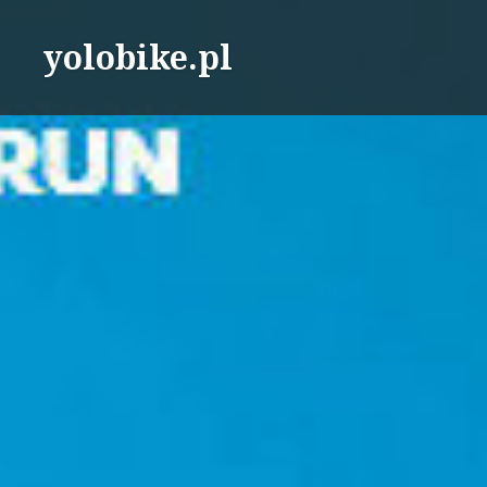
Przeskocz
do
yolobike.pl
treści