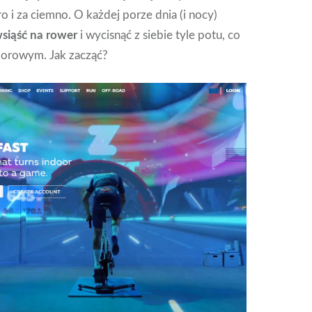
o i za ciemno. O każdej porze dnia (i nocy)
siąść na rower
i wycisnąć z siebie tyle potu, co
oorowym. Jak zacząć?