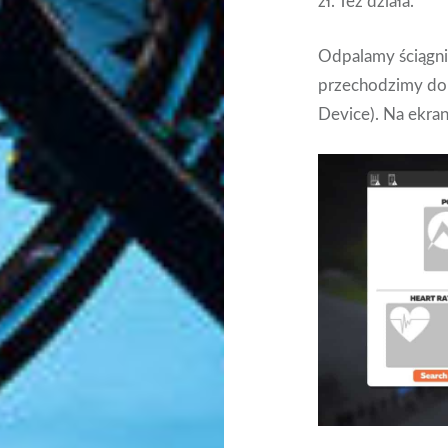
zł. Też działa.
Odpalamy ściągnię
przechodzimy d
Device). Na ekran