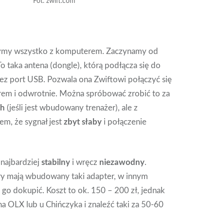
Fot. zwift.com
my wszystko z komputerem. Zaczynamy od
 To taka antena (dongle), którą podłącza się do
z port USB. Pozwala ona Zwiftowi połączyć się
rem i odwrotnie. Można spróbować zrobić to za
th
(jeśli jest wbudowany trenażer), ale z
em, że sygnał jest
zbyt słaby
i połączenie
najbardziej
stabilny
i wręcz
niezawodny
.
ry mają wbudowany taki adapter, w innym
go dokupić. Koszt to ok. 150 – 200 zł, jednak
a OLX lub u Chińczyka i znaleźć taki za 50-60