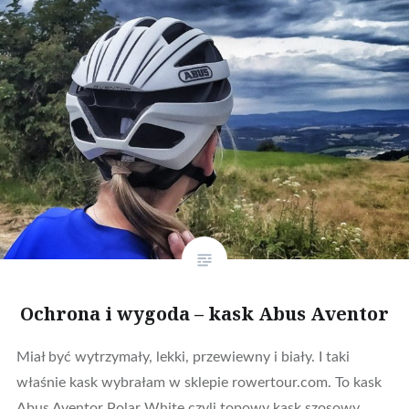
Ochrona i wygoda – kask Abus Aventor
Miał być wytrzymały, lekki, przewiewny i biały. I taki
właśnie kask wybrałam w sklepie rowertour.com. To kask
Abus Aventor Polar White czyli topowy kask szosowy