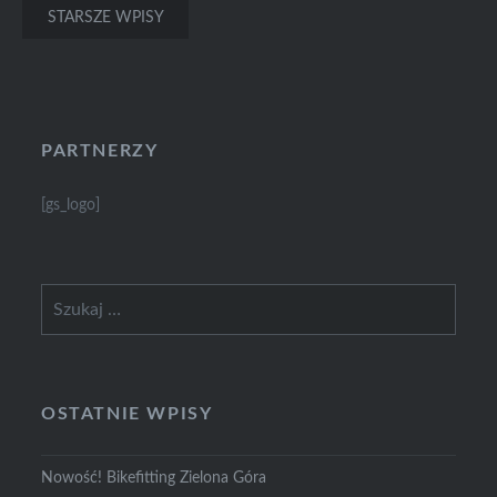
Nawigacja
STARSZE WPISY
po
wpisach
PARTNERZY
[gs_logo]
Szukaj:
OSTATNIE WPISY
Nowość! Bikefitting Zielona Góra