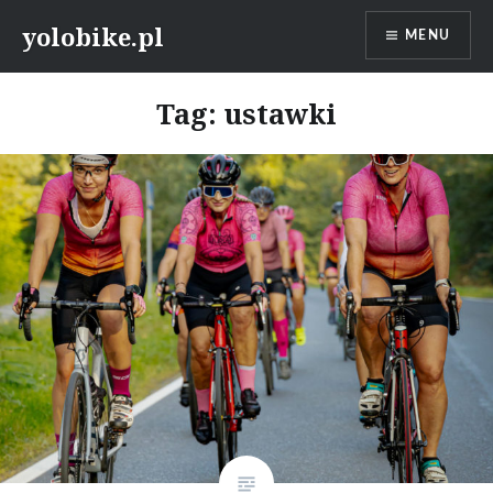
Przeskocz
yolobike.pl
MENU
do
treści
Tag: ustawki