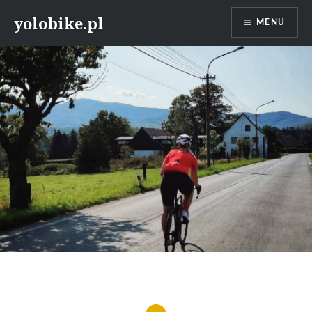
Przeskocz
yolobike.pl
MENU
do
treści