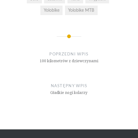
Yolobike
Yolobike MTB
Nawigacja
wpisu
POPRZEDNI WPIS
100 kilometrów z dziewczynami
NASTĘPNY WPIS
Gładkie nogi kolarzy