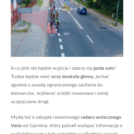
A co jeśli nie będzie wyjścia i zdarzy się
jazda solo
?
Trzeba będzie mieć
oczy dookoła głowy
, jechać
zgodnie z zasadą ograniczonego zaufania do
kierowców, wybierać ścieżki rowerowe i mniej
uczęszczane drogi.
Myślę też o zakupie
rowerowego
radaru wstecznego
Varia
od Garmina, który potrafi wyłapać informację o
nadjeżdżającym z tyłu pojeździe z odległości nawet