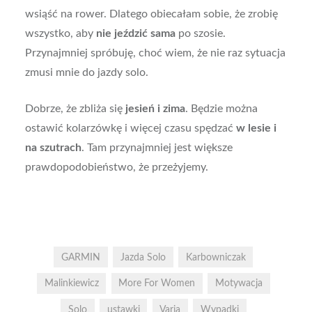
wsiąść na rower. Dlatego obiecałam sobie, że zrobię
wszystko, aby
nie jeździć sama
po szosie.
Przynajmniej spróbuję, choć wiem, że nie raz sytuacja
zmusi mnie do jazdy solo.
Dobrze, że zbliża się
jesień i zima
. Będzie można
ostawić kolarzówkę i więcej czasu spędzać
w lesie i
na szutrach
. Tam przynajmniej jest większe
prawdopodobieństwo, że przeżyjemy.
GARMIN
Jazda Solo
Karbowniczak
Malinkiewicz
More For Women
Motywacja
Solo
ustawki
Varia
Wypadki