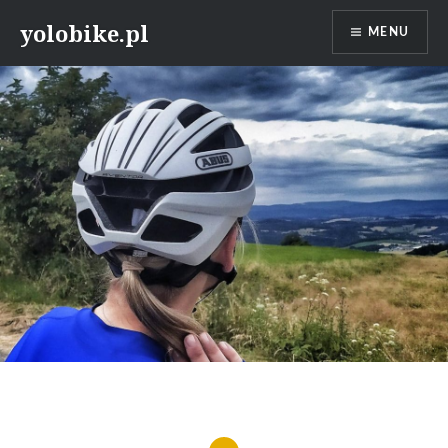
Przeskocz
yolobike.pl
MENU
do
treści