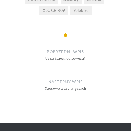
XLC CB R09
Yolobike
Nawigacja
wpisu
POPRZEDNI WPIS
Uzależnieni od roweru?
NASTĘPNY WPIS
Szosowe trasy w górach