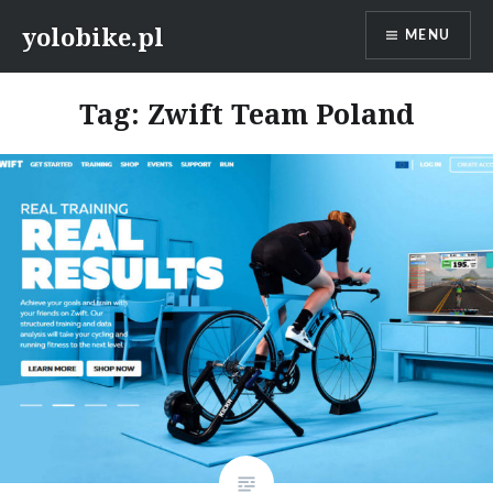
Przeskocz
yolobike.pl
MENU
do
treści
Tag: Zwift Team Poland