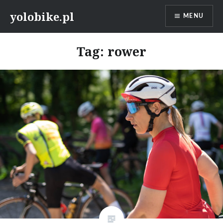
Przeskocz
yolobike.pl
MENU
do
treści
Tag: rower