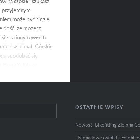
ów na szosie i szukasz
, przyjemnym
niem może być single
ie dość, że możesz
 się na inny rower, to
zmienisz klimat. Górskie
ogą spodobać się
 Ekipa Yolobike
ski MTB przetestowała
vym Mescie nad
.
OSTATNIE WPISY
Nowość! Bikefitting Zielona Gó
Listopadowe ostatki z Yolobike