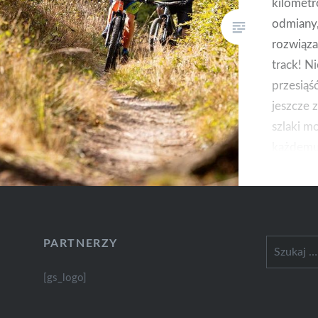
kilometr
odmiany
rozwiąza
track! N
przesiąść
jeszcze 
szlaki m
każdemu.
Sypniew
go w No
Smrkem
PARTNERZY
Szukaj:
[gs_logo]