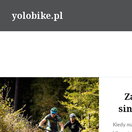
Przeskocz
do
yolobike.pl
treści
Z
si
Kiedy ma