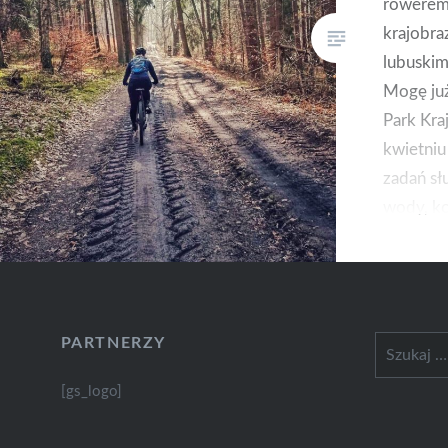
rowerem 
krajobr
lubuskim
Mogę ju
Park Kra
kwietni
zadań sł
wody, ko
który wa
na rowerz
myślisz.
PARTNERZY
Szukaj:
[gs_logo]