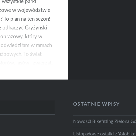
wszystkie parki
azowe w województwie
? To plan na ten sezon!
ż odhaczyć Gryżyński
jobrazowy, który w
u odwiedziłam w ramach
użbowych. To świat
lorów, lasów i zwierząt,
rto zwiedzić, nie tylko
e. I jest bliżej niż
OSTATNIE WPISY
Nowość! Bikefitting Zielona Gó
Listopadowe ostatki z Yolobike