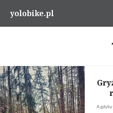
Przeskocz
do
yolobike.pl
treści
Gry
A gdyby 