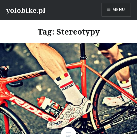
Przeskocz
yolobike.pl
MENU
do
treści
Tag: Stereotypy