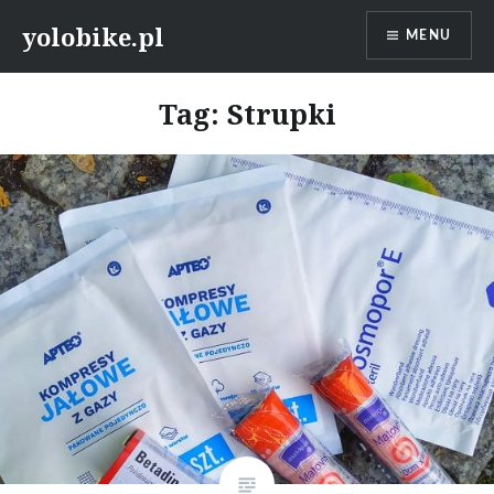
Przeskocz
yolobike.pl
MENU
do
treści
Tag: Strupki