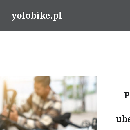
Przeskocz
do
yolobike.pl
treści
P
ub