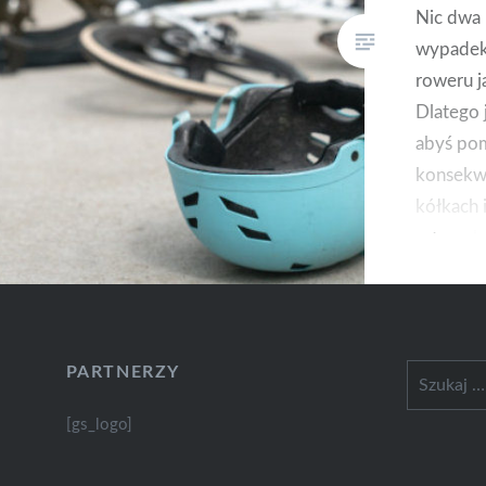
Nic dwa r
wypadek,
roweru j
Dlatego 
abyś pom
konsekw
kółkach 
odpowied
ubezpiec
wybierać
bo ofert
rowerzys
PARTNERZY
Szukaj:
[gs_logo]