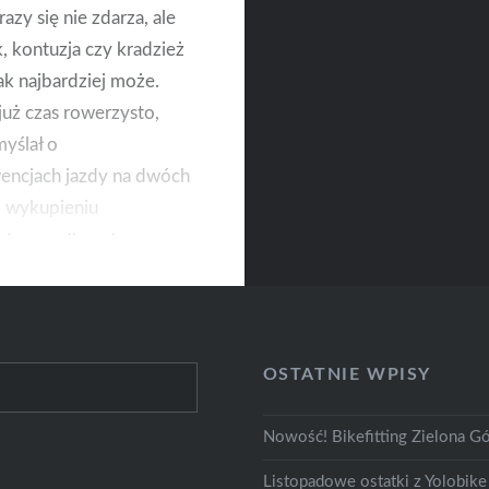
azy się nie zdarza, ale
 kontuzja czy kradzież
ak najbardziej może.
już czas rowerzysto,
yślał o
encjach jazdy na dwóch
i wykupieniu
niego dla siebie
zenia. A jest w czym
 na rynku ubezpieczeń,
 skierowanych do
tów jest coraz więcej.
OSTATNIE WPISY
Nowość! Bikefitting Zielona Gó
Listopadowe ostatki z Yolobike