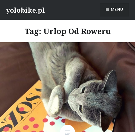
Przeskocz
yolobike.pl
MENU
do
treści
Tag: Urlop Od Roweru