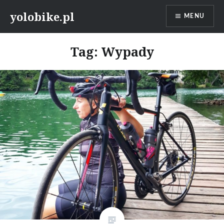
Przeskocz
yolobike.pl
MENU
do
treści
Tag: Wypady