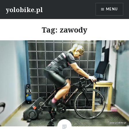
Przeskocz
yolobike.pl
MENU
do
treści
Tag: zawody