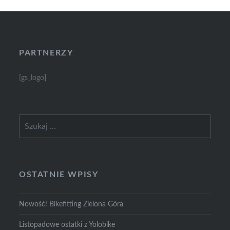
PARTNERZY
[gs_logo]
Szukaj:
OSTATNIE WPISY
Nowość! Bikefitting Zielona Góra
Listopadowe ostatki z Yolobike