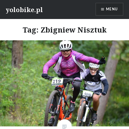
Przeskocz
yolobike.pl
MENU
do
treści
Tag: Zbigniew Nisztuk